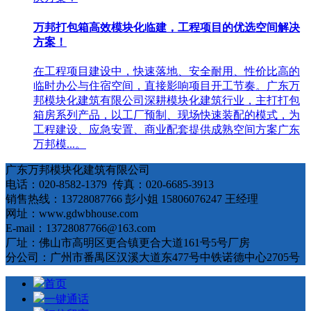
万邦打包箱高效模块化临建，工程项目的优选空间解决
方案！
在工程项目建设中，快速落地、安全耐用、性价比高的
临时办公与住宿空间，直接影响项目开工节奏。广东万
邦模块化建筑有限公司深耕模块化建筑行业，主打打包
箱房系列产品，以工厂预制、现场快速装配的模式，为
工程建设、应急安置、商业配套提供成熟空间方案广东
万邦模...。
广东万邦模块化建筑有限公司
电话：020-8582-1379 传真：020-6685-3913
销售热线：13728087766 彭小姐 15806076247 王经理
网址：www.gdwbhouse.com
E-mail：13728087766@163.com
厂址：佛山市高明区更合镇更合大道161号5号厂房
分公司：广州市番禺区汉溪大道东477号中铁诺德中心2705号
首页
一键通话