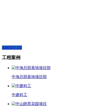
新区网讯智慧中心大厦B座22层,是一家集设计、生产、营销、服务于
一体的综合性企业.主要经营产品有:打包箱、集装箱、活动房、钢结
构、小木屋、围挡、轻钢别墅等。我司5个独立厂房分别覆盖:闽清、青
口、泉州、漳州、广东等地,厂房面积达5万m,年服务客户超过1000个,
强大的团队协作能力能相互调配支援,供应能力充足.
ABOUT US
工程案例
中海总部基地项目部
中建科工