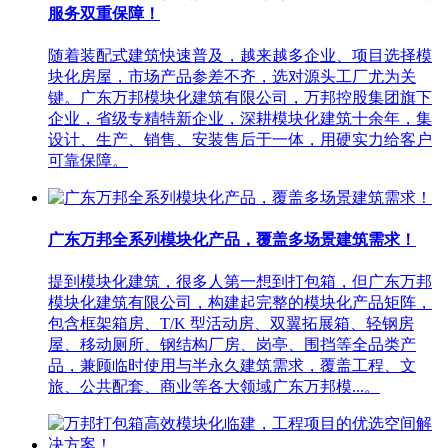
服务双重保障！
随着装配式建筑快速普及，越来越多企业、项目选择模
块化房屋，市场产品参差不齐，选对源头工厂尤为关
键。广东万邦模块化建筑有限公司，万邦控股集团旗下
企业，省级专精特新企业，深耕模块化建筑十余年，集
设计、生产、销售、安装售后于一体，用硬实力给客户
可靠保障。
广东万邦全系列模块化产品，覆盖多场景建筑需求！
提到模块化建筑，很多人第一想到打包箱，但广东万邦
模块化建筑有限公司，构建起完整的模块化产品矩阵，
包含框架箱房、T/K 型活动房、双翼拓展箱、轻钢房
屋、移动厕所、钢结构厂房、岗亭、围挡等全品类产
品，兼顾临时使用与半永久建筑需求，覆盖工程、文
旅、公共配套、商业等各大领域广东万邦模...。