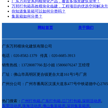
广东万邦全系列模块化产品，覆盖多场景建筑需求！
万邦打包箱高效模块化临建，工程项目的优选空间解决方
你知道集装箱可以如何分类吗？
集装箱如何分类？
网站首页
关于我们
广东万邦模块化建筑有限公司
电话：020-8582-1379 传真：020-6685-3913
销售热线：13728087766 彭小姐 15806076247 王经理
厂址：佛山市高明区更合镇更合大道161号5号厂房
广州分公司：广州市番禺区汉溪大道东477号中铁诺德中心270
热门搜索：
广州打包箱
,
广东打包箱
,
江门打包箱
,
深圳活动房
,
东莞活动房
,
珠海活动房
,
佛山集装箱房
,
深圳集装箱房
,