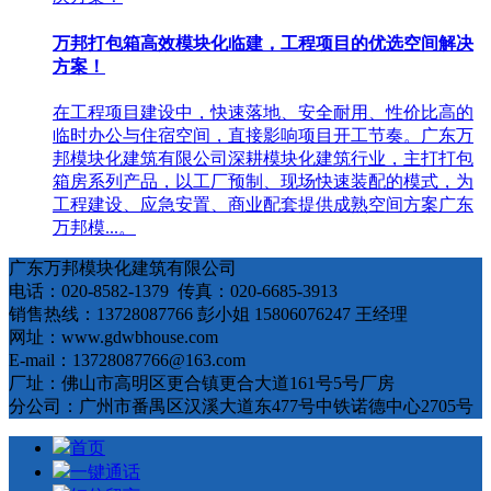
万邦打包箱高效模块化临建，工程项目的优选空间解决
方案！
在工程项目建设中，快速落地、安全耐用、性价比高的
临时办公与住宿空间，直接影响项目开工节奏。广东万
邦模块化建筑有限公司深耕模块化建筑行业，主打打包
箱房系列产品，以工厂预制、现场快速装配的模式，为
工程建设、应急安置、商业配套提供成熟空间方案广东
万邦模...。
广东万邦模块化建筑有限公司
电话：020-8582-1379 传真：020-6685-3913
销售热线：13728087766 彭小姐 15806076247 王经理
网址：www.gdwbhouse.com
E-mail：13728087766@163.com
厂址：佛山市高明区更合镇更合大道161号5号厂房
分公司：广州市番禺区汉溪大道东477号中铁诺德中心2705号
首页
一键通话