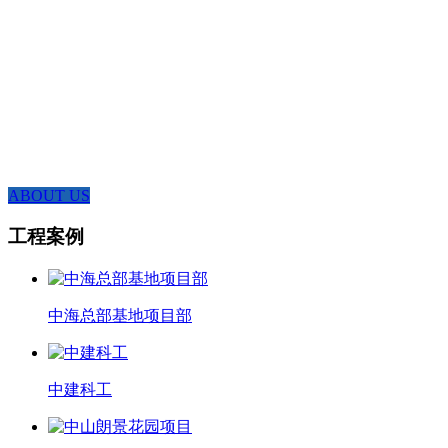
新区网讯智慧中心大厦B座22层,是一家集设计、生产、营销、服务于
一体的综合性企业.主要经营产品有:打包箱、集装箱、活动房、钢结
构、小木屋、围挡、轻钢别墅等。我司5个独立厂房分别覆盖:闽清、青
口、泉州、漳州、广东等地,厂房面积达5万m,年服务客户超过1000个,
强大的团队协作能力能相互调配支援,供应能力充足.
ABOUT US
工程案例
中海总部基地项目部
中建科工