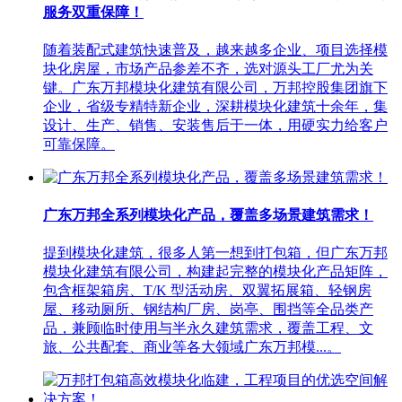
服务双重保障！
随着装配式建筑快速普及，越来越多企业、项目选择模
块化房屋，市场产品参差不齐，选对源头工厂尤为关
键。广东万邦模块化建筑有限公司，万邦控股集团旗下
企业，省级专精特新企业，深耕模块化建筑十余年，集
设计、生产、销售、安装售后于一体，用硬实力给客户
可靠保障。
广东万邦全系列模块化产品，覆盖多场景建筑需求！
提到模块化建筑，很多人第一想到打包箱，但广东万邦
模块化建筑有限公司，构建起完整的模块化产品矩阵，
包含框架箱房、T/K 型活动房、双翼拓展箱、轻钢房
屋、移动厕所、钢结构厂房、岗亭、围挡等全品类产
品，兼顾临时使用与半永久建筑需求，覆盖工程、文
旅、公共配套、商业等各大领域广东万邦模...。